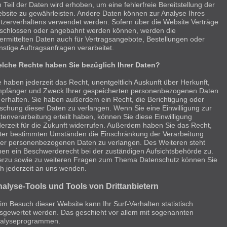
n Teil der Daten wird erhoben, um eine fehlerfreie Bereitstellung der
bsite zu gewährleisten. Andere Daten können zur Analyse Ihres
tzerverhaltens verwendet werden. Sofern über die Website Verträge
schlossen oder angebahnt werden können, werden die
ermittelten Daten auch für Vertragsangebote, Bestellungen oder
nstige Auftragsanfragen verarbeitet.
lche Rechte haben Sie bezüglich Ihrer Daten?
e haben jederzeit das Recht, unentgeltlich Auskunft über Herkunft,
pfänger und Zweck Ihrer gespeicherten personenbezogenen Daten
 erhalten. Sie haben außerdem ein Recht, die Berichtigung oder
schung dieser Daten zu verlangen. Wenn Sie eine Einwilligung zur
tenverarbeitung erteilt haben, können Sie diese Einwilligung
derzeit für die Zukunft widerrufen. Außerdem haben Sie das Recht,
ter bestimmten Umständen die Einschränkung der Verarbeitung
rer personenbezogenen Daten zu verlangen. Des Weiteren steht
nen ein Beschwerderecht bei der zuständigen Aufsichtsbehörde zu.
erzu sowie zu weiteren Fragen zum Thema Datenschutz können Sie
ch jederzeit an uns wenden.
alyse-Tools und Tools von Dritt­anbietern
im Besuch dieser Website kann Ihr Surf-Verhalten statistisch
sgewertet werden. Das geschieht vor allem mit sogenannten
alyseprogrammen.