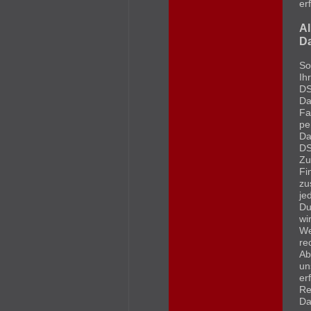
er
Al
Da
So
Ih
DS
Da
Fa
pe
Da
DS
Zu
Fi
zu
je
Du
wi
We
re
Ab
un
er
Re
Da