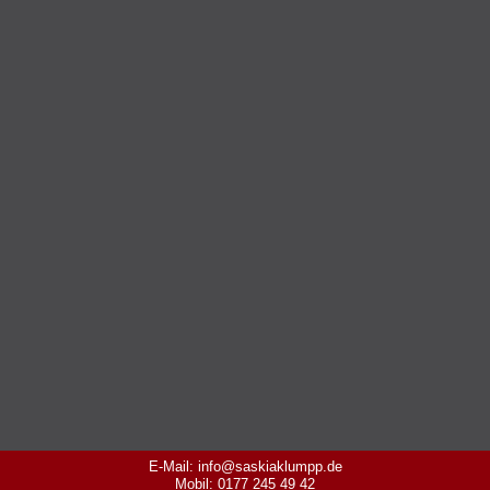
E-Mail: info@saskiaklumpp.de
Mobil: 0177 245 49 42