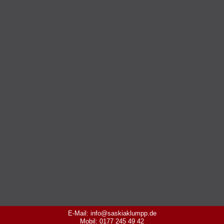
E-Mail: info@saskiaklumpp.de
Mobil: 0177 245 49 42