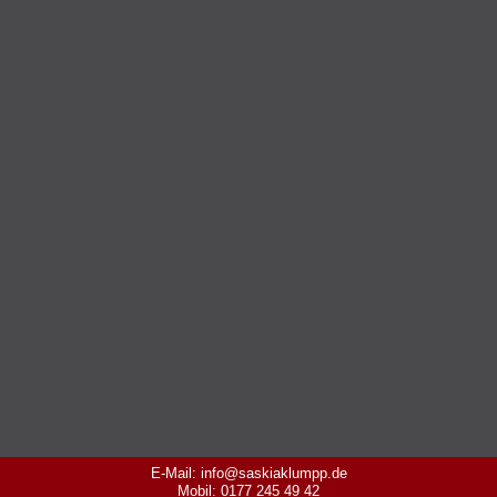
E-Mail: info@saskiaklumpp.de
Mobil: 0177 245 49 42