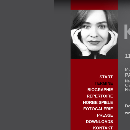
Start
1
Me
P
START
Ne
TERMINE
Ch
BIOGRAPHIE
Ha
REPERTOIRE
HÖRBEISPIELE
Do
FOTOGALERIE
ww
PRESSE
DOWNLOADS
KONTAKT