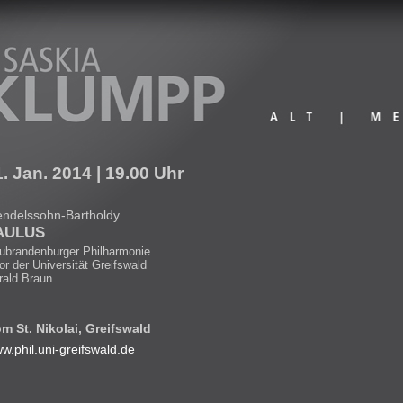
1.
Jan.
2014
| 19.00 Uhr
E-Mail
ndelssohn-Bartholdy
AULUS
ubrandenburger Philharmonie
or der Universität Greifswald
rald Braun
m St. Nikolai, Greifswald
w.phil.uni-greifswald.de