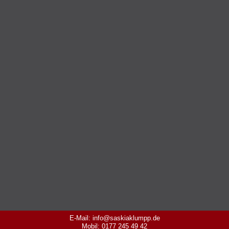
E-Mail: info@saskiaklumpp.de
Mobil: 0177 245 49 42