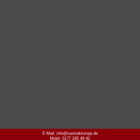
E-Mail: info@saskiaklumpp.de
Mobil: 0177 245 49 42