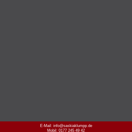
E-Mail: info@saskiaklumpp.de
Mobil: 0177 245 49 42